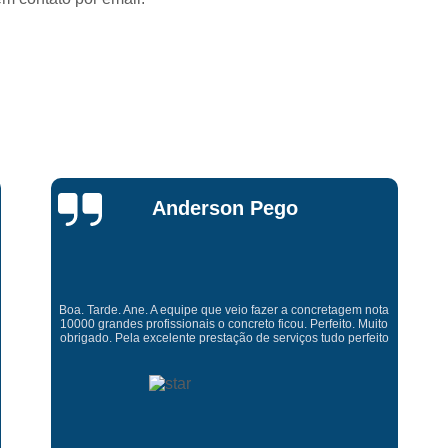
Concreto para Piso
Concre
Concreto Bombeado Laje Residen
Concreto Bombeado para Laje
Concreto Bombe
Concreto Bombeado para Laje de Indus
Concreto Bombeado para Laje Res
Miriam Ruti
Concreto Usinado Bomb
Fabrica de Concreto P
Fabrica Laje Concreto Us
Fornecedor de Concreto Pront
a
Gostaria de expressar minha sincera gratidão pelo excelente
o
serviço prestado. É gratificante contar com uma empresa
o
comprometida e pessoas competente. Obrigado
Laje Concreto Pronto
Laj
Laje de Concreto Pré Mold
Preço Concreto Usinado
Laje Pa
Laje Treliçada Bidirecional