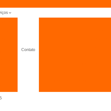
viços
eamento
Bombeamento com Con
retagem
Bombeamento de Concreto
retagem
Bombeamento 
pisos
Bombeamento de Co
Contato
eteiras
Bombeamento de Con
reto do
Bombeamento de Concreto Usinado
usinado
Bombeamento de Concreto Usinado 
creto
inado
Concretagem Convencional
Con
cretos
Concretagem de Laje Treliçada
Co
cretos
Concretagem de Sapatas
Concr
x5
beados
Concretagem para Piso
ica de