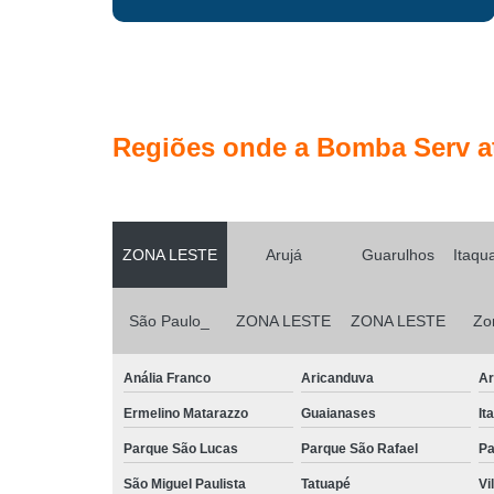
Regiões onde a Bomba Serv a
ZONA LESTE
Arujá
Guarulhos
Itaqu
São Paulo_
ZONA LESTE
ZONA LESTE
Zo
Anália Franco
Aricanduva
Ar
Ermelino Matarazzo
Guaianases
It
Parque São Lucas
Parque São Rafael
Pa
São Miguel Paulista
Tatuapé
Vi