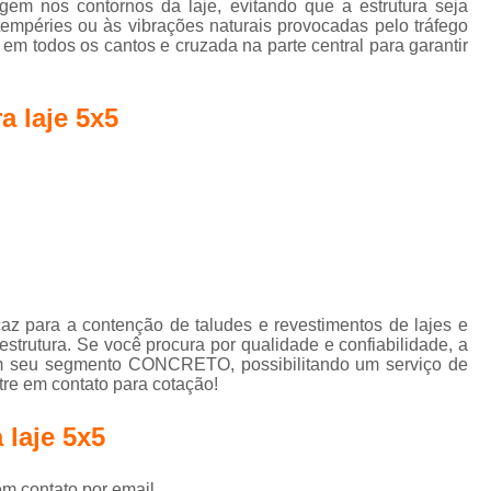
iços de
gem nos contornos da laje, evitando que a estrutura seja
Concreto do Tip
retagem
empéries ou às vibrações naturais provocadas pelo tráfego
a em todos os cantos e cruzada na parte central para garantir
Concreto do Tipo 
para laje
Concreto do Tipo Usinado para Fund
a laje 5x5
Concreto do Tipo Usinado 
Concreto Usinado Leve
Concreto Usinado para Baldr
Concreto Usinado para Contrapiso
Concreto Usinado para Funda
Concreto Usinado para Pis
icaz para a contenção de taludes e revestimentos de lajes e
Concretos Usinados
Concreto p
strutura. Se você procura por qualidade e confiabilidade, a
m seu segmento CONCRETO, possibilitando um serviço de
Concreto para Calçada
Concret
re em contato para cotação!
Concreto para Construção
 laje 5x5
Concreto para Fundação
Con
em contato por email.