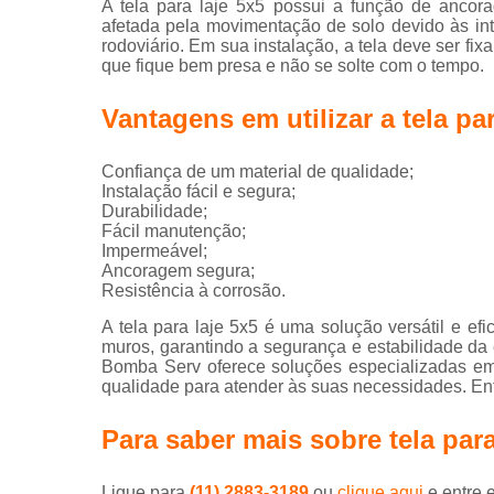
Serv
A tela para laje 5x5 possui a função de ancora
conc
afetada pela movimentação de solo devido às int
rodoviário. Em sua instalação, a tela deve ser fix
Telas 
que fique bem presa e não se solte com o tempo.
Vantagens em utilizar a tela par
Confiança de um material de qualidade;
Instalação fácil e segura;
Durabilidade;
Fácil manutenção;
Impermeável;
Ancoragem segura;
Resistência à corrosão.
A tela para laje 5x5 é uma solução versátil e ef
muros, garantindo a segurança e estabilidade da e
Bomba Serv oferece soluções especializadas e
qualidade para atender às suas necessidades. Ent
Para saber mais sobre tela para
Ligue para
(11) 2883-3189
ou
clique aqui
e entre 