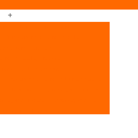
creto
Bombeamento Concreto
Bombeamento de Concreto de Laje
de Concreto para Laje
ncreto para Laje Industrial
creto para Laje Residencial
Bombeamento de Concreto Usinado para Laje
para Residencia
Concretagem Contrapiso
cretagem de Escada
Concretagem de Laje
ncretagem de Pilares
Concretagem de Piso
etagem de Vigas
Concretagem para Lajes
Concretagem de Piso de Concreto