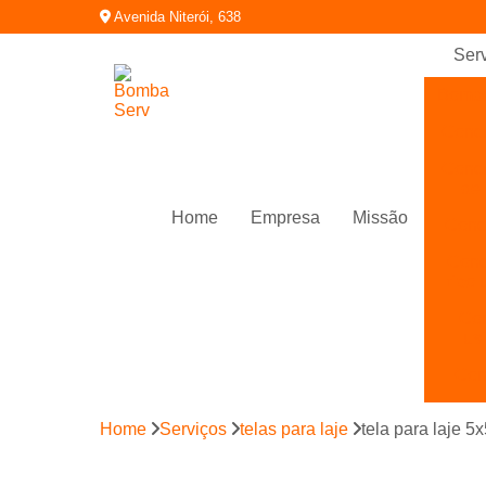
Avenida Niterói, 638
Ser
Bomb
Conc
Conc
de 
Home
Empresa
Missão
Concr
Conc
tipo 
Con
us
Con
Con
Home
Serviços
telas para laje
tela para laje 5
bom
Fabr