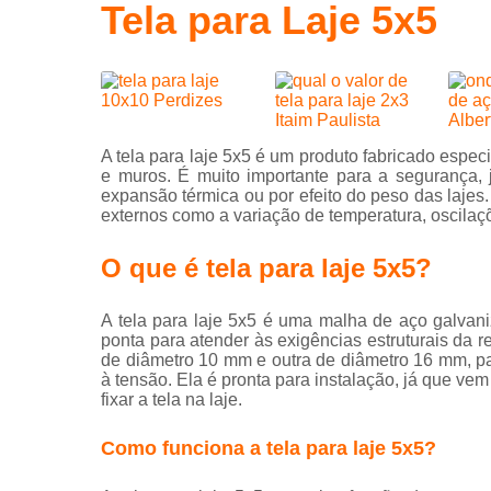
Tela para Laje 5x5
Laje 
L
Laj
con
A tela para laje 5x5 é um produto fabricado espec
Mal
e muros. É muito importante para a segurança, 
expansão térmica ou por efeito do peso das lajes
P
externos como a variação de temperatura, oscilaçõ
P
O que é tela para laje 5x5?
indu
Piso
A tela para laje 5x5 é uma malha de aço galvan
indu
ponta para atender às exigências estruturais da r
Serv
de diâmetro 10 mm e outra de diâmetro 16 mm, par
bomb
à tensão. Ela é pronta para instalação, já que 
fixar a tela na laje.
Serv
bomb
Como funciona a tela para laje 5x5?
de c