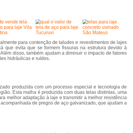
laje
Concretagem de Piso de Gar
treliçada
Concretagem de Piso para Estacio
ajes
Concretagem 
es de
Concretagem de Pi
creto
ialmente para contenção de taludes e revestimentos de lajes
Concretagem de Piso para Garag
ha pop
já que evita que se formem fissuras na estrutura devido à
. Além disso, também ajudam a diminuir o impacto de fatores
Concretagem de Piso Residencial
isos
es hidráulicas e ruídos.
Concreteira para Acabame
isos
striais
Concreteira para Construção C
s para
Concreteira para Laje
Concre
izado produzida com um processo especial e tecnologia de
striais
egião. Esta malha é produzida com duas telas distintas, uma
Concreteira para Obras Resi
iços de
a melhor adaptação à laje e transmitir a melhor resistência
eamento
vem acompanhada de pregos de aço galvanizado, que ajudam a
Concreteira São Paulo
Concrete
iços de
Concreto do Tipo Usinado Leve
eamento
oncreto
Concreto do Tipo Usinado para Baldr