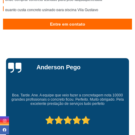
quanto custa concreto usinado para piscina Vila Gustavo
concretos usinados para contrapiso Aricanduva
Entre em contato
concretos usinados para fundação Tatuapé
concreto usinado para piscina Barra Funda
onde comprar concreto usinado para contrapiso Penha
concreto usinado laje Mogi das Cruzes
Miriam Ruti
concreto usinado para laje forro Nossa Senhora do Ó
concreto usinado para alicerce preço Limão
concretos usinados leve Rio Pequeno
0
Gostaria de expressar minha sincera gratidão pelo excelente serv
a
prestado. É gratificante contar com uma empresa comprometida e p
concreto usinado leve Mandaqui
competente. Obrigado
onde comprar concreto usinado para estacionamento Cidade Tiradentes
onde comprar concreto usinado para fundação Vila Maria
quanto custa concreto usinado leve Parque do Carmo