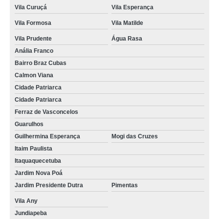
concretos usinados para alicerce Jaçanã
Vila Curuçá
Vila Esperança
Vila Formosa
Vila Matilde
concreto usinado leve preço Serra da Cantareira
Vila Prudente
Água Rasa
onde comprar concreto usinado para contrapiso Belém
Anália Franco
concretos usinados laje Cidade Patriarca
Bairro Braz Cubas
concreto usinado para piscina preço Vila Prudente
Calmon Viana
Cidade Patriarca
concreto usinado para estacionamento preço Guararema
Cidade Patriarca
quanto custa concretos usinados Sapopemba
Ferraz de Vasconcelos
onde comprar concretos usinados São Miguel Paulista
Guarulhos
Guilhermina Esperança
Mogi das Cruzes
concretos usinados para estacionamento Cachoeirinha
Itaim Paulista
concreto usinado para alicerce Vila Leopoldina
Itaquaquecetuba
Jardim Nova Poá
quanto custa concreto usinado laje Arujá
Jardim Presidente Dutra
Pimentas
onde comprar concreto usinado para calçada Vila Prudente
Vila Any
concreto usinado Vila Curuçá
Jundiapeba