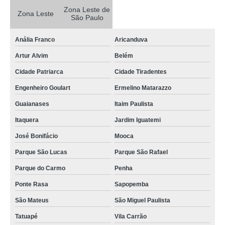
Zona Leste de
concreto usinado para piso Itaim Paulista
Zona Leste
São Paulo
concreto usinado para piso Biritiba Mirim
Anália Franco
Aricanduva
concreto usinado para contrapiso Vila Gustavo
Artur Alvim
Belém
quanto custa concretos usinados Vila Esperança
Cidade Patriarca
Cidade Tiradentes
quanto custa concreto usinado para estacionamento Biritiba Mirim
Engenheiro Goulart
Ermelino Matarazzo
concretos usinados laje Artur Alvim
Guaianases
Itaim Paulista
concreto usinado para piso preço Alto da Lapa
Itaquera
Jardim Iguatemi
concretos usinados para estacionamento Jaraguá
José Bonifácio
Mooca
concretos usinados para fundação Parque São Domingos
Parque São Lucas
Parque São Rafael
concretos usinados para piscina Engenheiro Goulart
Parque do Carmo
Penha
quanto custa concreto usinado para laje forro Freguesia do Ó
Ponte Rasa
Sapopemba
concreto usinado para contrapiso preço Tatuapé
São Mateus
São Miguel Paulista
concretos usinados José Bonifácio
Tatuapé
Vila Carrão