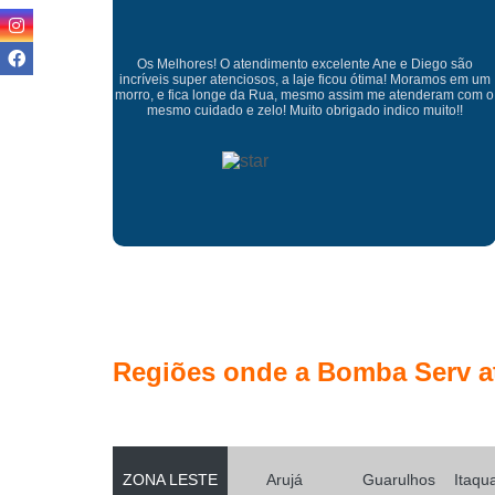
go são
Boa. Tarde. Ane. A equipe que veio fazer a concretagem nota
amos em um
10000 grandes profissionais o concreto ficou. Perfeito. Muito
eram com o
obrigado. Pela excelente prestação de serviços tudo perfeito
ito!!
Regiões onde a Bomba Serv a
ZONA LESTE
Arujá
Guarulhos
Itaqu