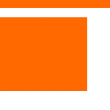
creto
Bombeamento Concreto
Bombeamento de Concreto de Laje
de Concreto para Laje
ncreto para Laje Industrial
creto para Laje Residencial
Bombeamento de Concreto Usinado para Laje
para Residencia
Concretagem Contrapiso
cretagem de Escada
Concretagem de Laje
ncretagem de Pilares
Concretagem de Piso
etagem de Vigas
Concretagem para Lajes
Concretagem de Piso de Concreto