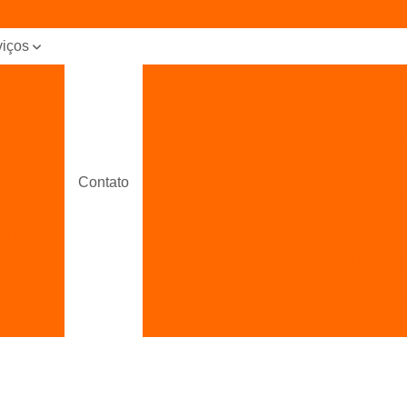
viços
eamento
Bombeamento com Con
retagem
Bombeamento de Concreto
retagem
Bombeamento 
pisos
Bombeamento de Co
Contato
eteiras
Bombeamento de Con
reto do
Bombeamento de Concreto Usinado
usinado
Bombeamento de Concreto Usinado 
creto
inado
Concretagem Convencional
Con
cretos
Concretagem de Laje Treliçada
Co
cretos
Concretagem de Sapatas
Concr
beados
Concretagem para Piso
ica de