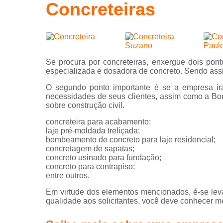
Concreteiras
Laje 
L
Laj
con
Se procura por concreteiras, enxergue dois pon
especializada e dosadora de concreto. Sendo assi
Mal
O segundo ponto importante é se a empresa irá
P
necessidades de seus clientes, assim como a Bo
sobre construção civil.
P
indu
concreteira para acabamento;
laje pré-moldada treliçada;
Piso
bombeamento de concreto para laje residencial;
indu
concretagem de sapatas;
concreto usinado para fundação;
Serv
concreto para contrapiso;
bomb
entre outros.
Serv
Em virtude dos elementos mencionados, é-se leva
bomb
qualidade aos solicitantes, você deve conhecer 
de c