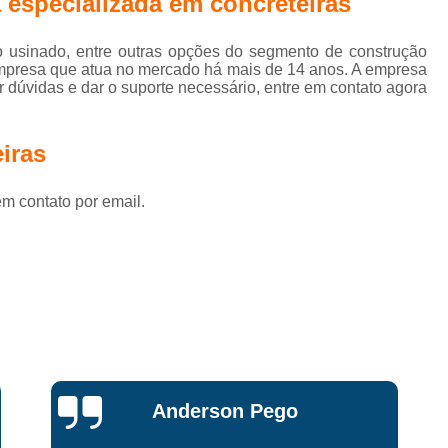
especializada em concreteiras
iços de
Concreto do Tip
retagem
Concreto do Tipo 
eto usinado, entre outras opções do segmento de construção
para laje
empresa que atua no mercado há mais de 14 anos. A empresa
Concreto do Tipo Usinado para Fund
 dúvidas e dar o suporte necessário, entre em contato agora
Concreto do Tipo Usinado 
Concreto Usinado Leve
iras
Concreto Usinado para Baldr
em contato por email.
Concreto Usinado para Contrapiso
Concreto Usinado para Funda
Concreto Usinado para Pis
Concretos Usinados
Concreto p
Concreto para Calçada
Concret
Concreto para Construção
Miriam Ruti
Concreto para Fundação
Con