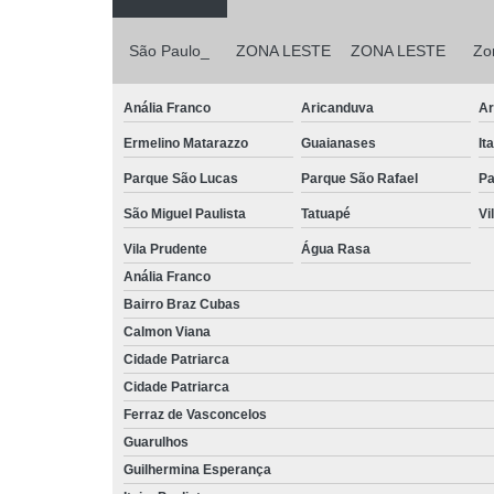
São Paulo_
ZONA LESTE
ZONA LESTE
Zo
Anália Franco
Aricanduva
Ar
Ermelino Matarazzo
Guaianases
It
Parque São Lucas
Parque São Rafael
Pa
São Miguel Paulista
Tatuapé
Vi
Vila Prudente
Água Rasa
Anália Franco
Bairro Braz Cubas
Calmon Viana
Cidade Patriarca
Cidade Patriarca
Ferraz de Vasconcelos
Guarulhos
Guilhermina Esperança