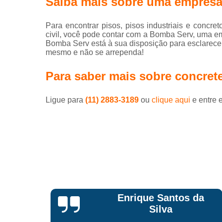
Saiba mais sobre uma empresa 
Serv
conc
Para encontrar pisos, pisos industriais e concr
Telas 
civil, você pode contar com a Bomba Serv, uma 
Bomba Serv está à sua disposição para esclarecer
mesmo e não se arrependa!
Para saber mais sobre concrete
Ligue para
(11) 2883-3189
ou
clique aqui
e entre 
da
Anderson Pego