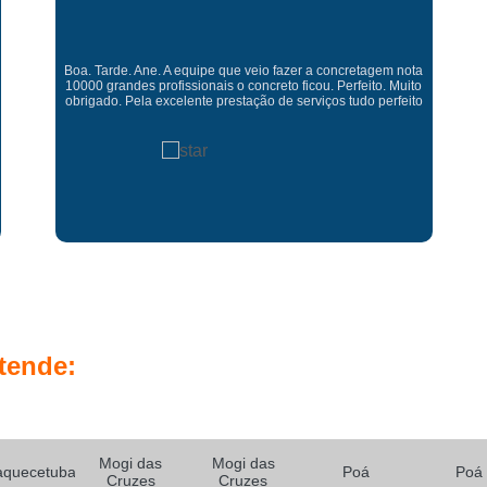
Concreto para Piso
Concre
Concreto Bombeado Laje Residen
Gostaria de expressar minha sincera gratidão pelo excelente
Concreto Bombeado para Laje
serviço prestado. É gratificante contar com uma empresa
comprometida e pessoas competente. Obrigado
Concreto Bombe
Concreto Bombeado para Laje de Indus
Concreto Bombeado para Laje Res
Concreto Usinado Bomb
Fabrica de Concreto P
Fabrica Laje Concreto Us
Fornecedor de Concreto Pront
tende:
Laje Concreto Pronto
Laj
Laje de Concreto Pré Mold
Preço Concreto Usinado
Laje Pa
Mogi das
Mogi das
aquecetuba
Poá
Poá
Cruzes
Cruzes
Laje Treliçada Bidirecional