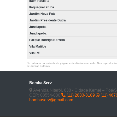
Itaim Paulista
Itaquaquecetuba
Jardim Nova Poá
Jardim Presidente Dutra
Jundiapeba
Jundiapeba
Parque Rodrigo Barreto
Vila Matilde
Vila Ré
O conteúdo do texto desta página é de direito reservado. Sua reprodução, 
de direitos autorais
.
Bomba Serv
Avenida Niterói, 638 - Cidade Kemel – Poá/
CEP: 08554-030
(11) 2883-3189
(11) 467
bombaserv@gmail.com