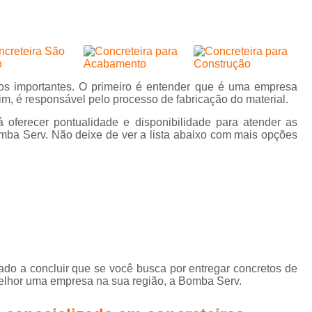
laje
Concretagem de Piso de Gar
treliçada
Concretagem de Piso para Estacio
ajes
Concretagem 
es de
Concretagem de Pi
creto
tos importantes. O primeiro é entender que é uma empresa
m, é responsável pelo processo de fabricação do material.
Concretagem de Piso para Garag
ha pop
 oferecer pontualidade e disponibilidade para atender as
Concretagem de Piso Residencial
isos
mba Serv. Não deixe de ver a lista abaixo com mais opções
Concreteira para Acabame
isos
striais
Concreteira para Construção C
s para
Concreteira para Laje
Concre
striais
Concreteira para Obras Resi
iços de
eamento
Concreteira São Paulo
Concrete
iços de
do a concluir que se você busca por entregar concretos de
Concreto do Tipo Usinado Leve
eamento
melhor uma empresa na sua região, a Bomba Serv.
oncreto
Concreto do Tipo Usinado para Baldr