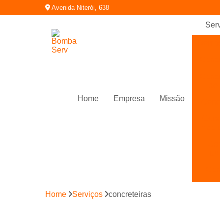
Avenida Niterói, 638
Ser
Bomb
Conc
Conc
de 
Home
Empresa
Missão
Concr
Conc
tipo 
Con
us
Con
Con
Home
Serviços
concreteiras
bom
Fabr