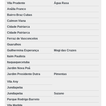
Vila Prudente
Água Rasa
onde vende concreto para base Nossa Senhora do Ó
Anália Franco
onde encontro concreto para alta temperatura Jaçanã
Bairro Braz Cubas
concreto para calçada Alto da Lapa
Calmon Viana
Cidade Patriarca
onde vende concreto para calçada Vila Formosa
Cidade Patriarca
onde encontro concreto para contrapiso Parque do Carmo
Ferraz de Vasconcelos
onde encontro concreto para área externa Vila Mazzei
Guarulhos
Guilhermina Esperança
Mogi das Cruzes
onde vende concreto para piso Parque Anhembi
Itaim Paulista
concreto para coluna Itaquera
Itaquaquecetuba
Jardim Nova Poá
onde vende concreto para alta temperatura Itaim Paulista
Jardim Presidente Dutra
Pimentas
onde vende concreto para asfalto Nossa Senhora do Ó
Vila Any
onde encontro concreto para asfalto Butantã
Jundiapeba
onde encontro concreto para sapata Vila Medeiros
Jundiapeba
Suzano
Parque Rodrigo Barreto
onde vende concreto para construção Cachoeirinha
Vila Matilde