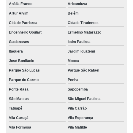
Anália Franco
Aricanduva
onde vende concreto para área externa Vila Marisa Mazzei
Artur Alvim
Belém
onde encontro concreto para asfalto Pompéia
Cidade Patriarca
Cidade Tiradentes
concreto para piso valor Salesópolis
Engenheiro Goulart
Ermelino Matarazzo
onde encontro concreto para base São Domingos
Guaianases
Itaim Paulista
concreto para alta temperatura valor Mooca
Itaquera
Jardim Iguatemi
concreto para asfalto valor Parque São Rafael
José Bonifácio
Mooca
concreto para área externa preço Alto de Pinheiros
Parque São Lucas
Parque São Rafael
onde vende concreto para piso Alto de Pinheiros
Parque do Carmo
Penha
concreto para fundação valor Sumaré
Ponte Rasa
Sapopemba
onde encontro concreto para laje José Bonifácio
São Mateus
São Miguel Paulista
onde vende concreto para garagem Santana
Tatuapé
Vila Carrão
concreto para área externa valor Lapa
Vila Curuçá
Vila Esperança
Vila Formosa
Vila Matilde
concreto para base Vila Guilherme