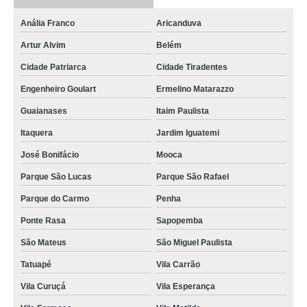
malha pop de ferro Ermelino Matarazzo
Anália Franco
Aricanduva
onde comprar malha pop 10x10 Belém
Artur Alvim
Belém
malhas pop gerdau Alto do Pari
Cidade Patriarca
Cidade Tiradentes
malhas pop 15x15 Vila Matilde
Engenheiro Goulart
Ermelino Matarazzo
malhas pop 20x20 Vila Carrão
Guaianases
Itaim Paulista
onde vende malha pop de ferro Pompéia
Itaquera
Jardim Iguatemi
onde vende malha pop de aço Pompéia
José Bonifácio
Mooca
malhas pop para contrapiso Alto do Pari
Parque São Lucas
Parque São Rafael
malha pop para contrapiso preço Brasilândia
Parque do Carmo
Penha
malha pop 10x10 preço Parque Peruche
Ponte Rasa
Sapopemba
onde comprar malha pop gerdau Cidade Patriarca
São Mateus
São Miguel Paulista
malhas pop gerdau Guararema
Tatuapé
Vila Carrão
onde vende malha pop 10x10 Barra Funda
Vila Curuçá
Vila Esperança