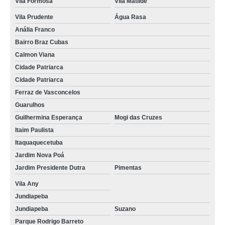
Vila Formosa
Vila Matilde
malha pop galvanizada Jaraguá
Vila Prudente
Água Rasa
onde comprar malha pop 15x15 Alto da Lapa
Anália Franco
onde comprar malha pop de ferro Santa Isabel
Bairro Braz Cubas
malha pop gerdau 15x15 preço José Bonifácio
Calmon Viana
Cidade Patriarca
malha pop aço preço Pirituba
Cidade Patriarca
malha pop gerdau 15x15 Vila Maria
Ferraz de Vasconcelos
malha pop 10x10 Lapa
Guarulhos
Guilhermina Esperança
Mogi das Cruzes
malhas pop 10x10 Praça da Arvore
Itaim Paulista
malha pop 10x10 Freguesia do Ó
Itaquaquecetuba
Jardim Nova Poá
malhas pop 15x15 Vila Guilherme
Jardim Presidente Dutra
Pimentas
onde vende malha pop gerdau Mooca
Vila Any
malhas pop para concreto Arujá
Jundiapeba
onde comprar malha pop de ferro Imirim
Jundiapeba
Suzano
Parque Rodrigo Barreto
onde vende malha pop para contrapiso Sapopemba