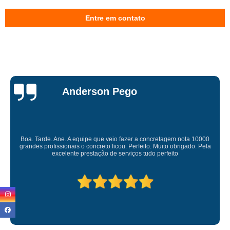
malha pop para calçada preço Parque Anhembi
Entre em contato
malha pop para concreto São Domingos
malha pop para concreto preço Alto da Lapa
onde vende malha pop 20x20 Alto da Lapa
onde comprar malha pop para calçada Parque do Carmo
Miriam Ruti
malhas pop gerdau 15x15 José Bonifácio
onde comprar malha pop de aço Artur Alvim
malhas pop de aço Parque Mandaqui
Gostaria de expressar minha sincera gratidão pelo excelente serviço
prestado. É gratificante contar com uma empresa comprometida e pessoas
onde comprar malha pop 20x20 Jardim Bonfiglioli
competente. Obrigado
onde vende malha pop para concreto Jaguaré
malha pop de aço preço Vila Esperança
malha pop 15x15 Cidade Patriarca
malha pop 10x10 preço Jaguaré