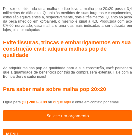
Por ser considerada uma malha do tipo leve, a malha pop 20x20 possui 3,4
milímetros de diâmetro. Quanto às medidas de suas larguras e comprimentos,
estas são equivalentes a, respectivamente, dois e três metros. Quanto ao peso
da peça (medido em kg/painel), o mesmo é igual a 4,3. Produzida com aço
CA-60 nervurado, essa malha é uma das mais indicadas a ser utilizada em
lajes, pisos e calçadas.
Evite fissuras, trincas e embarrigamentos em sua
construção civil: adquira malhas pop de
qualidade
Ao adquirir malhas pop de qualidade para a sua construção, você perceberá
que a quantidade de benefícios por trás da compra será extensa. Fale com a
Bomba Serv e saiba mais!
Para saber mais sobre malha pop 20x20
Ligue para
(11) 2883-3189
ou
clique aqui
e entre em contato por email.
Solicite um orçamento
MENU