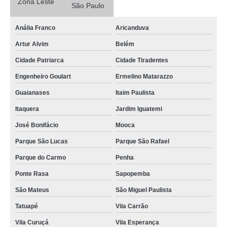
Zona Leste
São Paulo
concreto usinado leve preço Pompéia
Anália Franco
Aricanduva
onde comprar concreto usinado laje Itaquaquecetuba
Artur Alvim
Belém
onde comprar concreto usinado para alicerce Artur Alvim
Cidade Patriarca
Cidade Tiradentes
quanto custa concreto usinado para contrapiso Vila Esperança
Engenheiro Goulart
Ermelino Matarazzo
concreto usinado para laje forro preço Vila Gustavo
Guaianases
Itaim Paulista
onde comprar concreto usinado para calçada Jardim Bonfiglioli
Itaquera
Jardim Iguatemi
onde comprar concretos usinados Bairro do Limão
José Bonifácio
Mooca
concreto usinado laje Sumaré
Parque São Lucas
Parque São Rafael
onde comprar concreto usinado para piso Engenheiro Goulart
Parque do Carmo
Penha
concreto usinado para calçada Freguesia do Ó
Ponte Rasa
Sapopemba
quanto custa concreto usinado para calçada Casa Verde
São Mateus
São Miguel Paulista
quanto custa concreto usinado para calçada Tatuapé
Tatuapé
Vila Carrão
onde comprar concreto usinado para piscina Mogi das Cruzes
Vila Curuçá
Vila Esperança