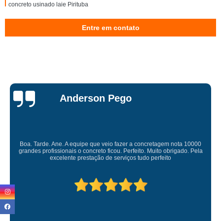
concreto usinado laje Pirituba
onde comprar concreto usinado para contrapiso Tatuapé
Entre em contato
concreto usinado para laje forro Lapa
concreto usinado para estacionamento Alto Tiete
concreto usinado para piscina preço Alto Tiete
concreto usinado laje preço Vila Sônia
Miriam Ruti
concreto usinado Rio Pequeno
concreto usinado para calçada preço Jaçanã
quanto custa concreto usinado para fundação Vila Medeiros
Gostaria de expressar minha sincera gratidão pelo excelente serviço
prestado. É gratificante contar com uma empresa comprometida e pessoas
concretos usinados para piso Vila Medeiros
competente. Obrigado
onde comprar concreto usinado para fundação Jardim São Paulo
onde comprar concreto usinado para fundação Jaçanã
concretos usinados para estacionamento Cachoeirinha