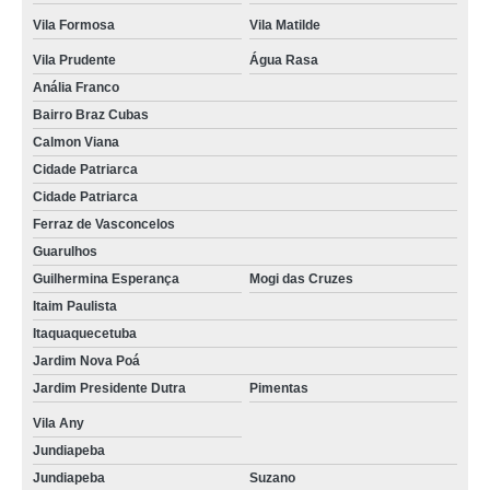
Vila Formosa
Vila Matilde
onde comprar concreto usinado para estacionamento Cidade Tiradentes
Vila Prudente
Água Rasa
concreto usinado para contrapiso Tatuapé
Anália Franco
concretos usinados para piscina Parque Anhembi
Bairro Braz Cubas
quanto custa concreto usinado laje Vila Sônia
Calmon Viana
Cidade Patriarca
concretos usinados para calçada Cidade Patriarca
Cidade Patriarca
concretos usinados para baldrame Jaçanã
Ferraz de Vasconcelos
concretos usinados preço Suzano
Guarulhos
Guilhermina Esperança
Mogi das Cruzes
concreto usinado para fundação preço Pompéia
Itaim Paulista
concretos usinados para laje forro Arujá
Itaquaquecetuba
Jardim Nova Poá
concretos usinados para estacionamento Vila Albertina
Jardim Presidente Dutra
Pimentas
concretos usinados para contrapiso Serra da Cantareira
Vila Any
concretos usinados para baldrame Pinheiros
Jundiapeba
onde comprar concreto usinado para contrapiso Lauzane Paulista
Jundiapeba
Suzano