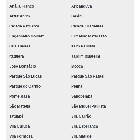
Anália Franco
Aricanduva
concretagem de pilares valor Parque do Carmo
Artur Alvim
Belém
onde encontrar concretagem de escada Aricanduva
Cidade Patriarca
Cidade Tiradentes
concretagem de piso Serra da Cantareira
Engenheiro Goulart
Ermelino Matarazzo
concretagem de sapatas valor Vila Leopoldina
Guaianases
Itaim Paulista
concretagem de sapatas Raposo Tavares
Itaquera
Jardim Iguatemi
onde encontro concretagem para piso Santana
José Bonifácio
Mooca
onde encontro concretagem para lajes Belém
Parque São Lucas
Parque São Rafael
onde encontro concretagem contrapiso Vila Matilde
Parque do Carmo
Penha
concretagem de laje treliçada valor Bairro do Limão
Ponte Rasa
Sapopemba
onde encontro concretagem para lajes Guararema
São Mateus
São Miguel Paulista
concretagem para piso valor Cantareira
Tatuapé
Vila Carrão
onde encontro concretagem com grua Poá
Vila Curuçá
Vila Esperança
Vila Formosa
Vila Matilde
onde encontrar concretagem para lajes Cantareira