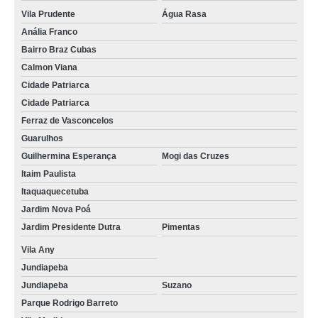
Vila Prudente
Água Rasa
onde encontrar concretagem de laje treliçada Parque Mandaqui
Anália Franco
concretagem para lajes preço Mogi das Cruzes
Bairro Braz Cubas
concretagem de laje valor Mandaqui
Calmon Viana
Cidade Patriarca
concretagem de pilares Carandiru
Cidade Patriarca
onde encontrar concretagem contrapiso Mooca
Ferraz de Vasconcelos
concretagem de pilares valor Artur Alvim
Guarulhos
Guilhermina Esperança
Mogi das Cruzes
concretagem convencional valor Tatuapé
Itaim Paulista
concretagem de laje preço Alto do Pari
Itaquaquecetuba
Jardim Nova Poá
concretagem de laje Parque São Rafael
Jardim Presidente Dutra
Pimentas
concretagem de vigas Guararema
Vila Any
concretagem para piso preço Ponte Rasa
Jundiapeba
concretagem de escada Mandaqui
Jundiapeba
Suzano
Parque Rodrigo Barreto
onde encontro concretagem de laje Ermelino Matarazzo