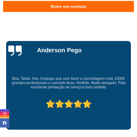
onde encontrar concretagem de escada Raposo Tavares
Entre em contato
onde encontrar concretagem de piso Vila Carrão
concretagem convencional valor Itaquaquecetuba
concretagem com grua preço Suzano
onde encontrar concretagem de laje Raposo Tavares
Miriam Ruti
concretagem de laje Ferraz de Vasconcelos
concretagem contrapiso Vila Curuçá
onde encontrar concretagem para lajes Parque São Rafael
 nota 10000
Gostaria de expressar minha sincera gratidão pelo exce
rigado. Pela
prestado. É gratificante contar com uma empresa comprom
onde encontrar concretagem de pilares Parada Inglesa
competente. Obrigado
onde encontrar concretagem para piso Vila Matilde
concretagem de escada preço Vila Carrão
onde encontrar concretagem com grua Perdizes
concretagem de laje treliçada valor Nossa Senhora do Ó