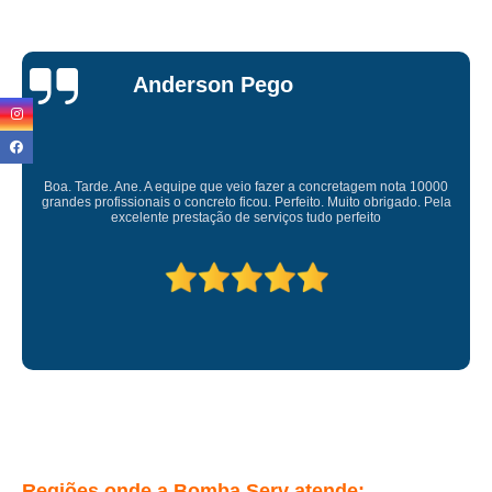
valor de laje de concreto Ponte Rasa
lajes de concreto armado Água Rasa
Miriam Ruti
lajes de concreto para cobertura Cidade Tiradentes
valor de laje de concreto Carandiru
orçamento de laje de concreto usinado direto da fábrica Carandiru
Gostaria de expressar minha sincera gratidão pelo excelente serviço
prestado. É gratificante contar com uma empresa comprometida e pessoas
laje de concreto usinado preço Casa Verde
competente. Obrigado
laje de concreto usinado preço Santana
laje de concreto armado preço Anália Franco
laje de concreto industrial preço São Domingos
lajes de concreto usinado Penha
laje de concreto treliçada preço Vila Endres
laje de concreto industrial Parque São Domingos
laje concreto pré moldada preço Poá
Regiões onde a Bomba Serv atende: