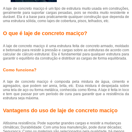
A laje de concreto maciço é um tipo de estrutura muito usada em construções,
geralmente para suportar cargas pesadas, pois se mostra muito resistente e
durável. Ela é a base para praticamente qualquer construção que dependa de
uma estrutura sólida, como lajes de cobertura, pisos, telhados, etc.
O que é laje de concreto maciço?
A laje de concreto maciço é uma estrutura feita de concreto armado, moldado
e betonado para resistir à pressão e cargas sobre as estruturas de acordo com
calcular de cálculo estrutural. Ela é fundamental para qualquer estrutura para
garantir o equilíbrio da construção e distribuir as cargas de forma equilibrada.
Como funciona?
A laje de concreto maciço é composta pela mistura de água, cimento e
agregados, que podem ser areia, brita, etc. Essa mistura é despejada sobre
uma tela de aço ou forma metálica, conhecida como fôrma. A laje é feita in loco
e tem que passar por um período de cura para garantir que a resistência da
estrutura seja máxima.
Vantagens do uso de laje de concreto maciço
Altíssima resistência: Pode suportar grandes cargas e resistir a mudanças
climáticas; Durabilidade: Com uma boa manutenção, pode durar décadas;
Segurança: Como os materiais são selecionados pela qualidade, há menos