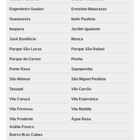
laje de concreto usinado direto da fábrica Parque São Rafael
Engenheiro Goulart
Ermelino Matarazzo
laje de concreto usinado Vila Maria
Guaianases
Itaim Paulista
orçamento de laje de concreto Vila Leopoldina
Itaquera
Jardim Iguatemi
valor de laje de concreto usinado direto da fábrica Casa Verde
José Bonifácio
Mooca
lajes de concreto industrial Parque São Rafael
Parque São Lucas
Parque São Rafael
laje de concreto usinado Vila Carrão
Parque do Carmo
Penha
laje de concreto preço Anália Franco
Ponte Rasa
Sapopemba
lajes de concreto pronto Vila Albertina
São Mateus
São Miguel Paulista
lajes de concreto usinado Jaçanã
Tatuapé
Vila Carrão
lajes de concreto usinado direto da fábrica Ermelino Matarazzo
Vila Curuçá
Vila Esperança
Vila Formosa
Vila Matilde
laje de concreto maciço Alto da Lapa
Vila Prudente
Água Rasa
valor de laje de concreto para cobertura Tremembé
Anália Franco
orçamento de laje de concreto maciço Jaraguá
Bairro Braz Cubas