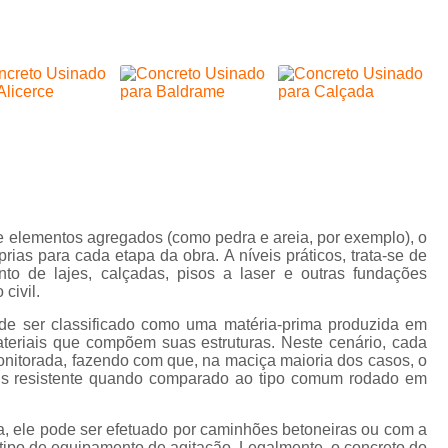
laje
Concretagem de Piso de Gar
treliçada
Concretagem de Piso para Estacio
ajes
Concretagem 
es de
Concretagem de Pi
creto
Concretagem de Piso para Garag
ha pop
Concretagem de Piso Residencial
isos
Concreteira para Acabame
isos
e elementos agregados (como pedra e areia, por exemplo), o
striais
Concreteira para Construção C
as para cada etapa da obra. A níveis práticos, trata-se de
o de lajes, calçadas, pisos a laser e outras fundações
s para
Concreteira para Laje
Concre
civil.
striais
Concreteira para Obras Resi
de ser classificado como uma matéria-prima produzida em
iços de
teriais que compõem suas estruturas. Neste cenário, cada
Concreteira São Paulo
Concrete
eamento
onitorada, fazendo com que, na maciça maioria dos casos, o
is resistente quando comparado ao tipo comum rodado em
Concreto do Tipo Usinado Leve
iços de
eamento
Concreto do Tipo Usinado para Baldr
oncreto
ma, ele pode ser efetuado por caminhões betoneiras ou com a
Concreto do Tip
tipo de equipamento de agitação. Legalmente, o concreto do