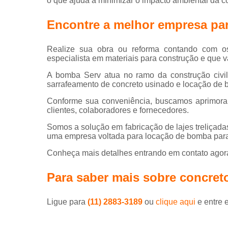
o que ajuda a minimizar o impacto ambiental da c
Encontre a melhor empresa par
Realize sua obra ou reforma contando com os
especialista em materiais para construção e que va
A bomba Serv atua no ramo da construção civi
sarrafeamento de concreto usinado e locação de b
Conforme sua conveniência, buscamos aprimoram
clientes, colaboradores e fornecedores.
Somos a solução em fabricação de lajes treliçad
uma empresa voltada para locação de bomba para
Conheça mais detalhes entrando em contato ago
Para saber mais sobre concret
Ligue para
(11) 2883-3189
ou
clique aqui
e entre 