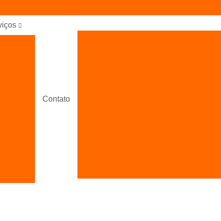
viços
Bombeamento com Con
eamento
Bombeamento de Concreto
retagem
Bombeamento 
retagem
pisos
Bombeamento de Co
Contato
eteiras
Bombeamento de Con
reto do
Bombeamento de Concreto Usinado
usinado
Bombeamento de Concreto Usinado 
creto
inado
Concretagem Convencional
Con
cretos
Concretagem de Laje Treliçada
Co
cretos
Concretagem de Sapatas
Concr
beados
Concretagem para Piso
ica de