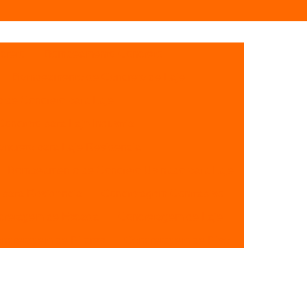
creto
Bombeamento Concreto
Bombeamento de Concreto de Laje
de Concreto para Laje
ncreto para Laje Industrial
creto para Laje Residencial
Bombeamento de Concreto Usinado para Laje
para Residencia
Concretagem Contrapiso
cretagem de Escada
Concretagem de Laje
ncretagem de Pilares
Concretagem de Piso
etagem de Vigas
Concretagem para Lajes
Concretagem de Piso de Concreto