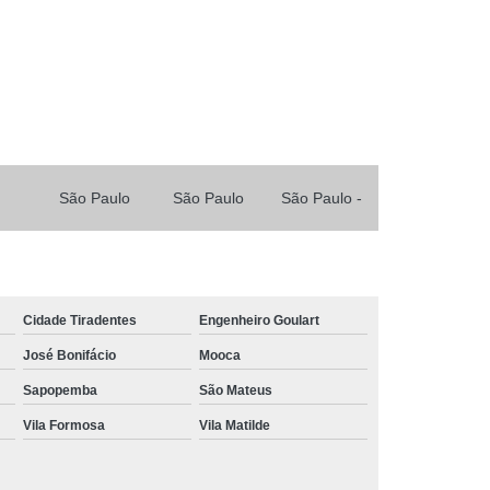
nto de Concreto para Garagem
de Concreto para Garagem Coberta
mento de Concreto para Laje
ento de Concreto para Obras
mento de Concreto para Piso
de Concreto para Piso de Garagem
São Paulo
São Paulo
São Paulo -
de Concreto para Piso Residencial
Serviço de Concretagem para Calçada
rução
Serviço de Concretagem para Galpão
Cidade Tiradentes
Engenheiro Goulart
ncretagem para Garagem
José Bonifácio
Mooca
tagem para Garagem Coberta
Sapopemba
São Mateus
stria
Serviço de Concretagem para Laje
Vila Formosa
Vila Matilde
bras
Serviço de Concretagem para Piso
idencial
Serviço de Concretagem para Usina