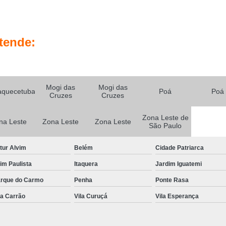
Serviço de Bombeame
Serviço de Bombeamento 
Serviço de Bombea
tende:
Serviço de Bombeam
Serviço de Bombea
Serviço de Bombeamento 
Mogi das
Mogi das
aquecetuba
Poá
Poá
Cruzes
Cruzes
Serviço de Bombeamento 
Zona Leste de
Serviço de Concretagem
na Leste
Zona Leste
Zona Leste
São Paulo
Serviço de Concretagem para Const
tur Alvim
Belém
Cidade Patriarca
Serviço de Co
aim Paulista
Itaquera
Jardim Iguatemi
Serviço de Concre
rque do Carmo
Penha
Ponte Rasa
Serviço de Concretagem para Indú
la Carrão
Vila Curuçá
Vila Esperança
Serviço de Concretagem para O
Serviço de Concretagem para Piso Res