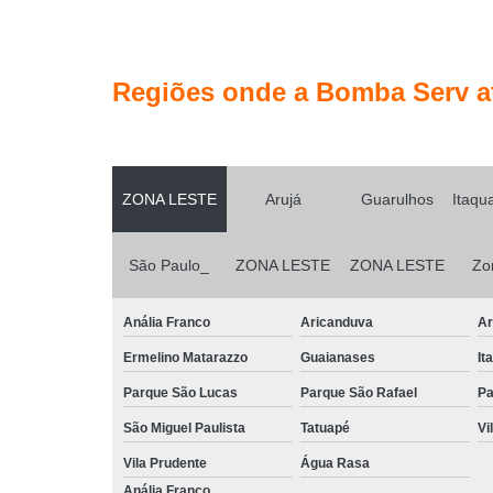
Regiões onde a Bomba Serv a
ZONA LESTE
Arujá
Guarulhos
Itaqu
São Paulo_
ZONA LESTE
ZONA LESTE
Zo
Anália Franco
Aricanduva
Ar
Ermelino Matarazzo
Guaianases
It
Parque São Lucas
Parque São Rafael
Pa
São Miguel Paulista
Tatuapé
Vi
Vila Prudente
Água Rasa
Anália Franco