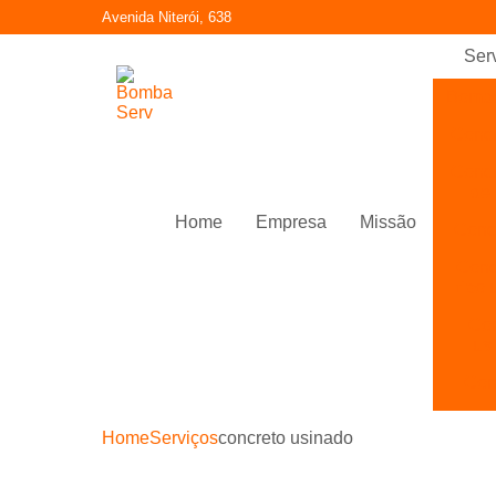
Avenida Niterói, 638
Ser
Bomb
Conc
Conc
de 
Home
Empresa
Missão
Concr
Conc
tipo 
Con
us
Con
Con
Home
Serviços
concreto usinado
bom
Fabr