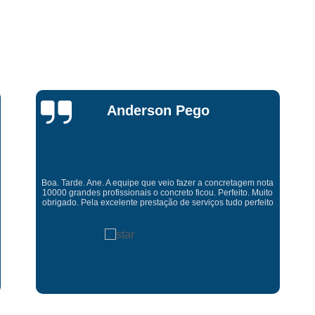
Piso Industrial para Garagem 
Piso Industrial para Resi
Serviço de Bombeamento com Concr
Serviço de Bombe
Serviço de Bombeamento 
Miriam Ruti
Serviço de Bombeamento 
Serviço de Bombeamen
Serviço de Bombe
Gostaria de expressar minha sincera gratidão pelo excelente
serviço prestado. É gratificante contar com uma empresa
Serviço de Bombeament
comprometida e pessoas competente. Obrigado
Serviço de Bombeamento d
Serviço de Bombeame
Serviço de Bombeamen
Serviço de Bombeam