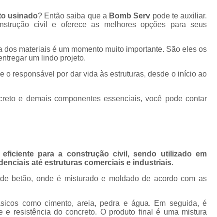
Concreto Bombeado Laje Residen
to usinado
? Então saiba que a
Bomb Serv
pode te auxiliar.
strução civil e oferece as melhores opções para seus
Concreto Bombeado para Laje
Concreto Bombe
a dos materiais é um momento muito importante. São eles os
ntregar um lindo projeto.
Concreto Bombeado para Laje de Indus
le o responsável por dar vida às estruturas, desde o início ao
Concreto Bombeado para Laje Res
Concreto Usinado Bomb
ncreto e demais componentes essenciais, você pode contar
Fabrica de Concreto P
Fabrica Laje Concreto Us
Fornecedor de Concreto Pront
 eficiente para a construção civil, sendo utilizado em
Laje Concreto Pronto
Laj
denciais até estruturas comerciais e industriais
.
Laje de Concreto Pré Mold
 de betão, onde é misturado e moldado de acordo com as
Preço Concreto Usinado
Laje Pa
icos como cimento, areia, pedra e água. Em seguida, é
Laje Treliçada Bidirecional
 e resistência do concreto. O produto final é uma mistura