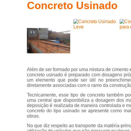
Concreto Usinado
Laje 
L
Laj
con
Mal
P
P
Além de ser formado por uma mistura de cimento 
indu
concreto usinado é preparado com dosagens própri
um elemento que pode ser útil no preenchiment
Piso
diretamente associadas com o ramo da construção 
indu
Tecnicamente, esse tipo de concreto também po
Serv
uma central que disponibiliza a dosagem dos ma
bomb
deposição é realizada de maneira controlada e m
concreto do tipo usinado se apresente como ma
Serv
obras.
bomb
de c
No que diz respeito ao transporte da matéria-pri
utilização de veículos que não possuem qualquer 