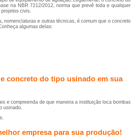
iços de
 base na NBR 7212/2012, norma que prevê toda e qualquer
retagem
Concreto do Tipo 
rojetos civis.
para laje
Concreto do Tipo Usinado para Fund
s, nomenclaturas e outras técnicas, é comum que o concreto
. Conheça algumas delas:
Concreto do Tipo Usinado 
Concreto Usinado Leve
Concreto Usinado para Baldr
Concreto Usinado para Contrapiso
Concreto Usinado para Funda
de concreto do tipo usinado em sua
Concreto Usinado para Pis
Concretos Usinados
Concreto p
es e compreenda de que maneira a instituição loca bombas
Concreto para Calçada
Concret
po usinado.
Concreto para Construção
s.
Concreto para Fundação
Con
melhor empresa para sua produção!
Concreto para Piso
Concre