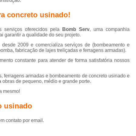
onstrução.
Piso para Entrada de Ga
a concreto usinado!
Piso para Estacionamento Extern
Piso para Galpão Industrial
 serviços oferecidos pela
Bomb Serv
, uma companhia
i garantir a qualidade do seu projeto.
Piso para Garagem com Ra
l desde 2009 e comercializa serviços de (bombeamento e
Piso para Garagem Interna
Pi
omba, fabricação de lajes treliçadas e ferragens armadas).
Piso Industrial
Piso Industrial Aut
ento constante para atender de forma satisfatória nossos
Piso Industrial Concreto P
as, ferragens armadas e bombeamento de concreto usinado e
Piso Industrial de Concreto Armado
 obras de pequeno, médio e grande porte.
Piso Industrial de Concre
ra mesmo!
Piso Industrial para Entrada de Ga
o usinado
Piso Industrial para Estacioname
Piso Industrial para Galpão
em contato por email.
Piso Industrial p