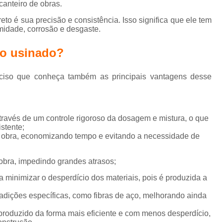
anteiro de obras.
Laje Treliçada em Balanço
to é sua precisão e consistência. Isso significa que ele tem
Laje Treliçada para Piso
Laje T
midade, corrosão e desgaste.
Laje Treliçada Unidirecional
Laje p
to usinado?
Lajes para Calçadas
Laje
reciso que conheça também as principais vantagens desse
Lajes para Construção Civil
Lajes Treliçadas
Laje Con
Laje de Concreto Armado
Laje de 
través de um controle rigoroso da dosagem e mistura, o que
stente;
Laje de Concreto para Co
e obra, economizando tempo e evitando a necessidade de
Laje de Concreto Treliç
obra, impedindo grandes atrasos;
Laje de Concreto Usinado Direto da Fá
a minimizar o desperdício dos materiais, pois é produzida a
Malha Pop 20x20
Malha Pop Aço
adições específicas, como fibras de aço, melhorando ainda
Malha Pop Galvanizada
Malh
Malha Pop para Calçada
Malha Po
produzido da forma mais eficiente e com menos desperdício,