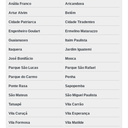
Anália Franco
Aricanduva
concretagem de piso valor Parque Peruche
Artur Alvim
Belém
onde encontro concretagem para lajes Brasilândia
Cidade Patriarca
Cidade Tiradentes
concretagem de pilares preço Alto de Pinheiros
Engenheiro Goulart
Ermelino Matarazzo
onde encontro concretagem de vigas Vila Endres
Guaianases
Itaim Paulista
concretagem convencional preço Butantã
Itaquera
Jardim Iguatemi
onde encontrar concretagem convencional Vila Endres
José Bonifácio
Mooca
onde encontro concretagem convencional Freguesia do Ó
Parque São Lucas
Parque São Rafael
onde encontrar concretagem de laje Rio Pequeno
Parque do Carmo
Penha
concretagem de pilares valor Parque Peruche
Ponte Rasa
Sapopemba
onde encontrar concretagem com grua Alto de Pinheiros
São Mateus
São Miguel Paulista
concretagem de laje José Bonifácio
Tatuapé
Vila Carrão
concretagem para piso Vila Maria
Vila Curuçá
Vila Esperança
Vila Formosa
Vila Matilde
concretagem contrapiso Vila Prudente