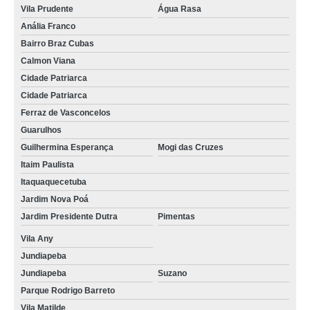
Vila Prudente
Água Rasa
onde encontro concretagem de escada Praça da Arvore
Anália Franco
concretagem de vigas preço Cidade Tiradentes
Bairro Braz Cubas
concretagem de vigas preço Jardim Iguatemi
Calmon Viana
Cidade Patriarca
concretagem de pilares valor Biritiba Mirim
Cidade Patriarca
onde encontrar concretagem contrapiso Aricanduva
Ferraz de Vasconcelos
concretagem de laje treliçada preço Alto Tiete
Guarulhos
Guilhermina Esperança
Mogi das Cruzes
onde encontro concretagem de laje Cantareira
Itaim Paulista
concretagem para lajes valor Cachoeirinha
Itaquaquecetuba
Jardim Nova Poá
concretagem para lajes valor Casa Verde
Jardim Presidente Dutra
Pimentas
onde encontrar concretagem de sapatas Cantareira
Vila Any
concretagem para piso valor Salesópolis
Jundiapeba
concretagem para lajes Vila Curuçá
Jundiapeba
Suzano
Parque Rodrigo Barreto
onde encontrar concretagem de piso São Domingos
Vila Matilde