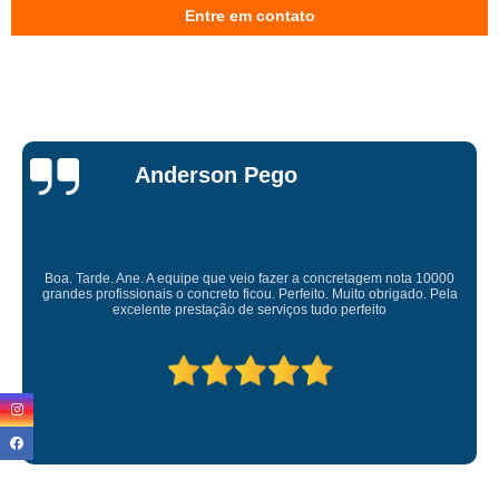
concretagem contrapiso valor Vila Albertina
Entre em contato
onde encontro concretagem de laje treliçada Água Branca
onde encontro concretagem de laje Parada Inglesa
onde encontro concretagem de pilares Barra Funda
concretagem de laje treliçada valor Imirim
Miriam Ruti
concretagem de vigas Perus
onde encontro concretagem contrapiso Jardim Guarapiranga
concretagem de laje preço Limão
Gostaria de expressar minha sincera gratidão pelo excelente serviço
prestado. É gratificante contar com uma empresa comprometida e pessoas
concretagem de piso Itaim Paulista
competente. Obrigado
concretagem de laje treliçada Praça da Arvore
concretagem de piso preço Jardim São Paulo
concretagem de escada valor Raposo Tavares
concretagem de vigas Perdizes
concretagem convencional Jardim Iguatemi