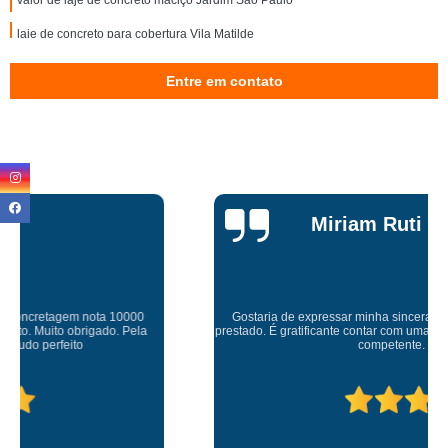
valor de laje de concreto maciço Jardim São Paulo
laje de concreto para cobertura Vila Matilde
laje de concreto pronto preço Imirim
Entre em contato
valor de laje de concreto Vila Esperança
valor de laje concreto pré moldada Casa Verde
valor de laje de concreto pronto Parada Inglesa
orçamento de laje de concreto treliçada Santa Isabel
Miriam Ruti
lajes de concreto industrial Pompéia
lajes concreto pré moldada Chora Menino
laje de concreto armado preço Suzano
Gostaria de expressar minha sincera gratidão pelo excelente serviço
prestado. É gratificante contar com uma empresa comprometida e pessoas
lajes de concreto armado Itaquaquecetuba
competente. Obrigado
orçamento de laje de concreto para cobertura Vila Marisa Mazzei
laje de concreto armado Parada Inglesa
laje de concreto treliçada Parada Inglesa