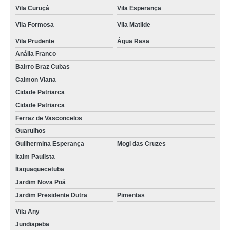
laje de concreto usinado direto da fábrica São Mateus
Vila Curuçá
Vila Esperança
Vila Formosa
Vila Matilde
valor de laje de concreto Salesópolis
Vila Prudente
Água Rasa
valor de laje de concreto armado Imirim
Anália Franco
orçamento de laje de concreto industrial Itaquaquecetuba
Bairro Braz Cubas
valor de laje de concreto industrial Anália Franco
Calmon Viana
Cidade Patriarca
valor de laje de concreto pronto Barra Funda
Cidade Patriarca
orçamento de laje de concreto Tucuruvi
Ferraz de Vasconcelos
orçamento de laje de concreto treliçada Sumaré
Guarulhos
Guilhermina Esperança
Mogi das Cruzes
laje concreto pré moldada Salesópolis
Itaim Paulista
laje de concreto maciço Cidade Tiradentes
Itaquaquecetuba
Jardim Nova Poá
orçamento de laje de concreto usinado Casa Verde
Jardim Presidente Dutra
Pimentas
lajes de concreto maciço Parque São Rafael
Vila Any
lajes de concreto treliçada Jaçanã
Jundiapeba