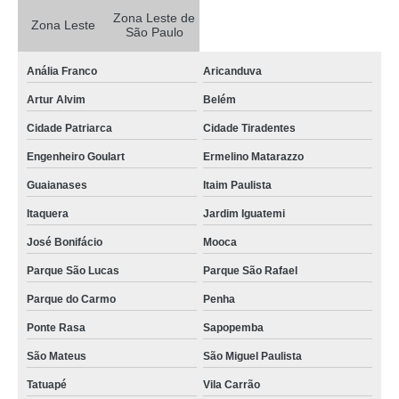
Zona Leste de
orçamento de laje de concreto Vila Marisa Mazzei
Zona Leste
São Paulo
lajes de concreto armado Limão
Anália Franco
Aricanduva
valor de laje de concreto treliçada Guaianases
Artur Alvim
Belém
lajes de concreto usinado São Mateus
Cidade Patriarca
Cidade Tiradentes
laje concreto pré moldada preço Engenheiro Goulart
Engenheiro Goulart
Ermelino Matarazzo
valor de laje de concreto industrial Cachoeirinha
Guaianases
Itaim Paulista
laje de concreto pronto Vila Sônia
Itaquera
Jardim Iguatemi
laje de concreto usinado direto da fábrica Raposo Tavares
José Bonifácio
Mooca
lajes concreto pré moldada Vila Albertina
Parque São Lucas
Parque São Rafael
valor de laje de concreto armado São Miguel Paulista
Parque do Carmo
Penha
laje de concreto para cobertura Brasilândia
Ponte Rasa
Sapopemba
laje de concreto usinado direto da fábrica preço Jaçanã
São Mateus
São Miguel Paulista
laje de concreto treliçada preço Parque Mandaqui
Tatuapé
Vila Carrão