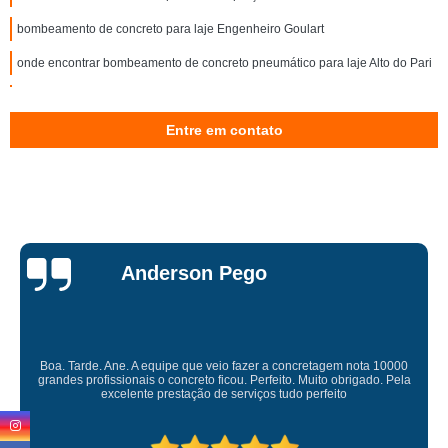
bombeamento de concreto para laje Engenheiro Goulart
onde encontrar bombeamento de concreto pneumático para laje Alto do Pari
onde encontro bombeamento de concreto com ar comprimido Parque São
Lucas
Entre em contato
onde encontrar bombeamento de concreto para laje industrial Perus
bombeamento de concreto usinado valor Cidade Tiradentes
bombeamento de concreto para laje valor Jardim São Paulo
onde encontrar bombeamento de concreto pneumático para laje Vila Maria
Miriam Ruti
bombeamento de concreto para laje residencial preço Jaguaré
bombeamento de concreto com ar comprimido preço Alto de Pinheiros
onde encontrar bombeamento de concreto com ar comprimido Água Rasa
Gostaria de expressar minha sincera gratidão pelo excelente serviço
prestado. É gratificante contar com uma empresa comprometida e pess
onde encontro bombeamento de concreto usinado para laje Ponte Rasa
competente. Obrigado
bombeamento concreto Biritiba Mirim