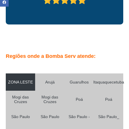
bombeamento de concreto para laje residencial valor Vila Medeiros
bombeamento de concreto para laje industrial valor Pirituba
bombeamento de concreto com ar comprimido Alto de Pinheiros
onde encontrar bombeamento de concreto usinado Cidade Tiradentes
onde encontrar bombeamento com concreto Vila Formosa
onde encontro bombeamento com concreto Vila Curuçá
Regiões onde a Bomba Serv atende:
onde encontro bombeamento de concreto Itaquera
bombeamento de concreto usinado preço Freguesia do Ó
onde encontrar bombeamento concreto Vila Curuçá
ZONA LESTE
Arujá
Guarulhos
Itaquaquecetuba
onde encontrar bombeamento de concreto de laje Perus
Mogi das
Mogi das
bombeamento com concreto José Bonifácio
Poá
Poá
Cruzes
Cruzes
bombeamento de concreto usinado para residencia Parque Mandaqui
São Paulo
São Paulo
São Paulo -
São Paulo_
bombeamento de concreto pneumático valor Vila Curuçá
bombeamento de concreto usinado valor Casa Verde