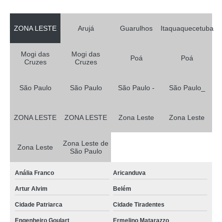
ZONA LESTE
Arujá
Guarulhos
Itaquaquecetuba
Mogi das
Mogi das
Poá
Poá
Cruzes
Cruzes
São Paulo
São Paulo
São Paulo -
São Paulo_
ZONA LESTE
ZONA LESTE
Zona Leste
Zona Leste
Zona Leste de
Zona Leste
São Paulo
Anália Franco
Aricanduva
Artur Alvim
Belém
Cidade Patriarca
Cidade Tiradentes
Engenheiro Goulart
Ermelino Matarazzo