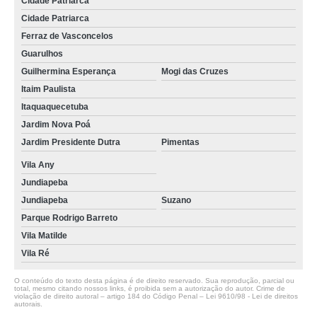
Cidade Patriarca
Cidade Patriarca
Ferraz de Vasconcelos
Guarulhos
Guilhermina Esperança
Mogi das Cruzes
Itaim Paulista
Itaquaquecetuba
Jardim Nova Poá
Jardim Presidente Dutra
Pimentas
Vila Any
Jundiapeba
Jundiapeba
Suzano
Parque Rodrigo Barreto
Vila Matilde
Vila Ré
O conteúdo do texto desta página é de direito reservado. Sua reprodução, parcial ou
total, mesmo citando nossos links, é proibida sem a autorização do autor. Crime de
violação de direito autoral – artigo 184 do Código Penal –
Lei 9610/98 - Lei de direitos
autorais
.