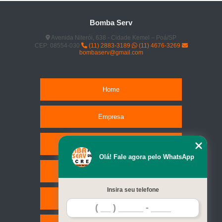
Bomba Serv
Avenida Niterói, 638 - Cidade Kemel – Poá/SP
CEP: 08554-030
(11) 2883-3189
(11) 4676-3269
bombaserv@gmail.com
Home
Empresa
Missão
Olá! Fale agora pelo WhatsApp
Serviços
Insira seu telefone
Contato