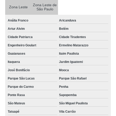
Zona Leste de
concreto usinado para contrapiso Arujá
Zona Leste
São Paulo
concreto usinado para alicerce preço Vila Guilherme
Anália Franco
Aricanduva
onde comprar concreto usinado para contrapiso São Domingos
Artur Alvim
Belém
concreto usinado para laje forro Poá
Cidade Patriarca
Cidade Tiradentes
concreto usinado para baldrame preço Butantã
Engenheiro Goulart
Ermelino Matarazzo
concreto usinado para alicerce Praça da Arvore
Guaianases
Itaim Paulista
onde comprar concreto usinado para calçada Jardim Guarapiranga
Itaquera
Jardim Iguatemi
concreto usinado para alicerce Penha
José Bonifácio
Mooca
onde comprar concreto usinado para estacionamento Mogi das Cruzes
Parque São Lucas
Parque São Rafael
concreto usinado para laje forro preço Salesópolis
Parque do Carmo
Penha
onde comprar concreto usinado para alicerce Vila Matilde
Ponte Rasa
Sapopemba
concreto usinado para contrapiso preço Ermelino Matarazzo
São Mateus
São Miguel Paulista
concreto usinado para baldrame Pacaembu
Tatuapé
Vila Carrão