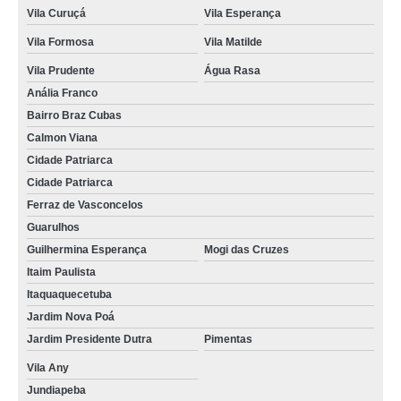
quanto custa concretos usinados Itaquaquecetuba
Vila Curuçá
Vila Esperança
Vila Formosa
Vila Matilde
concreto usinado para fundação Vila Gustavo
Vila Prudente
Água Rasa
concreto usinado laje preço Mandaqui
Anália Franco
concreto usinado para baldrame preço Água Rasa
Bairro Braz Cubas
concreto usinado para calçada preço Vila Sônia
Calmon Viana
Cidade Patriarca
concreto usinado para estacionamento preço Praça da Arvore
Cidade Patriarca
concretos usinados para laje forro Vila Esperança
Ferraz de Vasconcelos
quanto custa concreto usinado laje Pinheiros
Guarulhos
Guilhermina Esperança
Mogi das Cruzes
concreto usinado leve Jaguaré
Itaim Paulista
concretos usinados para baldrame Parque São Domingos
Itaquaquecetuba
Jardim Nova Poá
concretos usinados para laje forro Butantã
Jardim Presidente Dutra
Pimentas
quanto custa concreto usinado para piscina Pinheiros
Vila Any
concretos usinados para contrapiso Alto do Pari
Jundiapeba