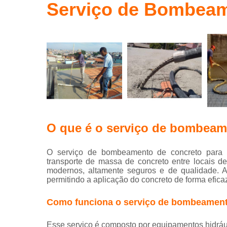
laje
Serviço de Bombeam
Laje treliça
Lajes
Lajes de
concreto
Malha pop
Pisos
Pisos
industriais
O que é o serviço de bombeam
Pisos para
industriais
O serviço de bombeamento de concreto para 
transporte de massa de concreto entre locais d
Serviços d
modernos, altamente seguros e de qualidade. A
bombeamen
permitindo a aplicação do concreto de forma efica
Serviços d
Como funciona o serviço de bombeament
bombeamen
de concret
Esse serviço é composto por equipamentos hidrá