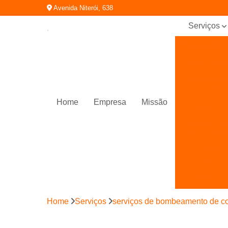
Avenida Niterói, 638
Serviços
Bombeamen
Concretage
Concretage
de pisos
Home
Empresa
Missão
Concreteira
Concreto d
tipo usinad
Concreto
usinado
Concretos
Concretos
Home
Serviços
serviços de bombeamento de c
bombeado
Fabrica de