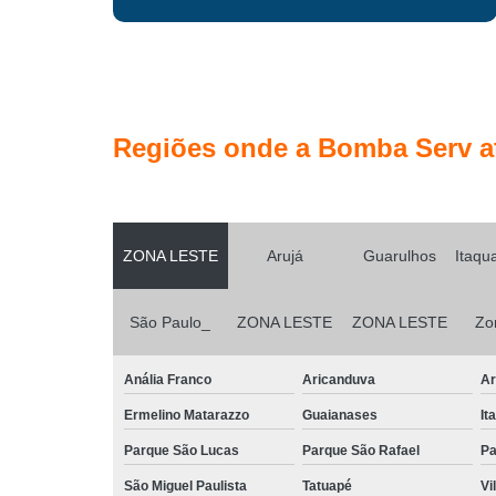
Regiões onde a Bomba Serv a
ZONA LESTE
Arujá
Guarulhos
Itaqu
São Paulo_
ZONA LESTE
ZONA LESTE
Zo
Anália Franco
Aricanduva
Ar
Ermelino Matarazzo
Guaianases
It
Parque São Lucas
Parque São Rafael
Pa
São Miguel Paulista
Tatuapé
Vi