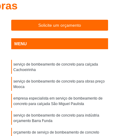
bras
ento
Concretagem de Piso para Galpão
ncretagem de Piso para Garagem Descoberta
Interna
Concretagem de Piso Polido
Solicite um orçamento
oncretagem de Piso Térreo
Concreteira
MENU
Concreteira para Construção
Concreteira para Grandes Obras
serviço de bombeamento de concreto para calçada
ra para Muro
Concreteira para Obra
Cachoeirinha
reteira para Reforma
Concreteira São Paulo
serviço de bombeamento de concreto para obras preço
sinado Laje
Concreto do Tipo Usinado Leve
Mooca
Concreto do Tipo Usinado para Baldrame
empresa especialista em serviço de bombeamento de
concreto para calçada São Miguel Paulista
Concreto do Tipo Usinado para Contrapiso
serviço de bombeamento de concreto para indústria
nto
Concreto do Tipo Usinado para Fundação
orçamento Barra Funda
a
Concreto do Tipo Usinado para Piso
orçamento de serviço de bombeamento de concreto