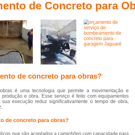
ento de Concreto para O
Concretagem de Piso para Estacionam
da
Concretagem de Piso para Garagem
Co
Concretagem de Piso para Garagem 
Concretagem de Piso Residencial
C
Concreteira para Acabamento
Concreteira para Construção Civil
Concreteira para Laje
Concretei
ento de concreto para obras?
Concreteira para Obras Residenciais
Conc
Concreteira Suzano
Concreto do Tipo U
obras é uma tecnologia que permite a movimentação e
e produção e obra. Esse serviço é feito com equipamentos
Concreto do Tipo Usinado para Alicerce
e
 sua execução reduz significativamente o tempo de obra,
to
Concreto do Tipo Usinado para Calçada
z.
e
Concreto do Tipo Usinado para Estacioname
o de concreto para obras?
to
o
Concreto do Tipo Usinado para Piscin
ulicos que são acoplados a caminhões com capacidade para