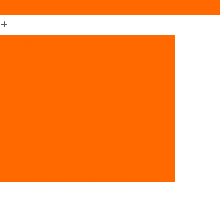
nto Concreto
Bombeamento de Concreto
Bombeamento de Concreto para Laje
eto para Laje Industrial
encial
Bombeamento de Concreto Usinado
reto Usinado para Laje
a Residencia
Concretagem Contrapiso
tagem de Escada
Concretagem de Laje
etagem de Pilares
Concretagem de Piso
gem de Vigas
Concretagem para Lajes
oncretagem de Piso de Concreto
m
Concretagem de Piso Industrial