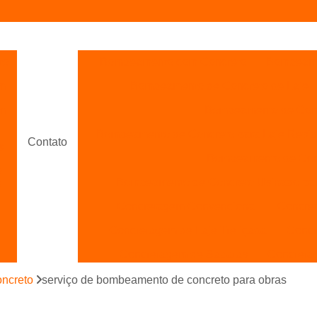
to
Bombeamento com Concreto
Bombeame
m
Bombeamento de Concreto de Laje
m
Bombeamento de Concr
Bombeamento de Concreto para Laje Resid
Contato
s
Bombeamento de Conc
o
Bombeamento de Concreto Usinado par
o
Concretagem Convencional
Concre
Concretagem de Laje Treliçada
Concr
Concretagem de Sapatas
Concreta
Concretagem para Piso
C
oncreto
serviço de bombeamento de concreto para obras
s
Concretagem de Piso de Garage