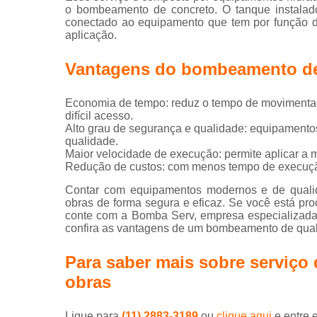
Serviços d
o bombeamento de concreto. O tanque instala
concretage
conectado ao equipamento que tem por função de
aplicação.
Telas para la
Vantagens do bombeamento de
Economia de tempo: reduz o tempo de movimentaçã
difícil acesso.
Alto grau de segurança e qualidade: equipamen
qualidade.
Maior velocidade de execução: permite aplicar a
Redução de custos: com menos tempo de execuç
Contar com equipamentos modernos e de quali
obras de forma segura e eficaz. Se você está p
conte com a Bomba Serv, empresa especializada
confira as vantagens de um bombeamento de qual
Para saber mais sobre serviç
obras
Ligue para
(11) 2883-3189
ou
clique aqui
e entre 