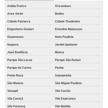
Anália Franco
Aricanduva
Artur Alvim
Belém
Cidade Patriarca
Cidade Tiradentes
Engenheiro Goulart
Ermelino Matarazzo
Guaianases
Itaim Paulista
Itaquera
Jardim Iguatemi
José Bonifácio
Mooca
Parque São Lucas
Parque São Rafael
Parque do Carmo
Penha
Ponte Rasa
Sapopemba
São Mateus
São Miguel Paulista
Tatuapé
Vila Carrão
Vila Curuçá
Vila Esperança
Vila Formosa
Vila Matilde