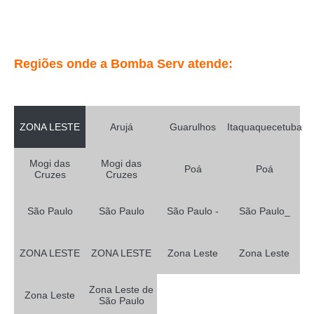
Regiões onde a Bomba Serv atende:
ZONA LESTE
Arujá
Guarulhos
Itaquaquecetuba
Mogi das
Mogi das
Poá
Poá
Cruzes
Cruzes
São Paulo
São Paulo
São Paulo -
São Paulo_
ZONA LESTE
ZONA LESTE
Zona Leste
Zona Leste
Zona Leste de
Zona Leste
São Paulo