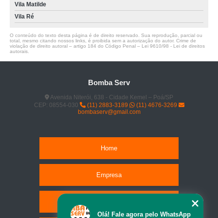
Vila Matilde
Vila Ré
O conteúdo do texto desta página é de direito reservado. Sua reprodução, parcial ou
total, mesmo citando nossos links, é proibida sem a autorização do autor. Crime de
violação de direito autoral – artigo 184 do Código Penal –
Lei 9610/98 - Lei de direitos
autorais
.
Bomba Serv
Avenida Niterói, 638 - Cidade Kemel – Poá/SP
CEP: 08554-030
(11) 2883-3189
(11) 4676-3269
bombaserv@gmail.com
Home
Empresa
Missão
Olá! Fale agora pelo WhatsApp