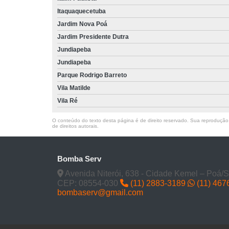
Itaquaquecetuba
Jardim Nova Poá
Jardim Presidente Dutra
Jundiapeba
Jundiapeba
Parque Rodrigo Barreto
Vila Matilde
Vila Ré
O conteúdo do texto desta página é de direito reservado. Sua reprodução, 
de direitos autorais
.
Bomba Serv
Avenida Niterói, 638 - Cidade Kemel – Poá/
CEP: 08554-030
(11) 2883-3189
(11) 467
bombaserv@gmail.com