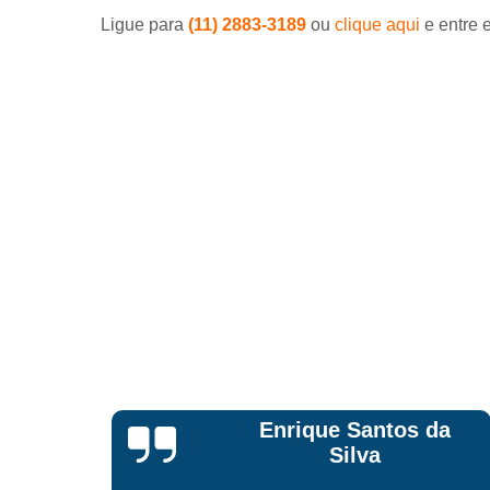
Serviços d
concretage
Ligue para
(11) 2883-3189
ou
clique aqui
e entre 
Telas para la
s da
Anderson Pego