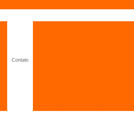
to
Bombeamento com Concreto
Bombeame
m
Bombeamento de Concreto de Laje
m
Bombeamento de Concr
Bombeamento de Concreto para Laje Resid
Contato
s
Bombeamento de Conc
o
Bombeamento de Concreto Usinado par
o
Concretagem Convencional
Concre
Concretagem de Laje Treliçada
Concr
Concretagem de Sapatas
Concreta
Concretagem para Piso
C
s
Concretagem de Piso de Garage