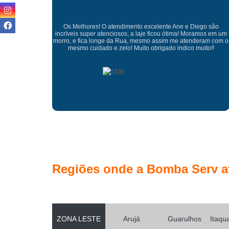
Diego são
Boa. Tarde. Ane. A equipe que veio fazer a concretagem no
oramos em um
10000 grandes profissionais o concreto ficou. Perfeito. Mui
nderam com o
obrigado. Pela excelente prestação de serviços tudo perfei
 muito!!
Regiões onde a Bomba Serv a
ZONA LESTE
Arujá
Guarulhos
Itaqu