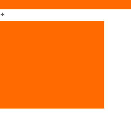
nto Concreto
Bombeamento de Concreto
Bombeamento de Concreto para Laje
eto para Laje Industrial
encial
Bombeamento de Concreto Usinado
reto Usinado para Laje
a Residencia
Concretagem Contrapiso
tagem de Escada
Concretagem de Laje
etagem de Pilares
Concretagem de Piso
gem de Vigas
Concretagem para Lajes
oncretagem de Piso de Concreto
m
Concretagem de Piso Industrial