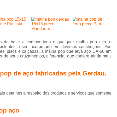
Concretagem de Piso para Estacionam
da
Concretagem de Piso para Garagem
Co
Concretagem de Piso para Garagem 
Concretagem de Piso Residencial
C
Concreteira para Acabamento
ma de base a compor toda e qualquer malha pop aço, o
istentes a ser incorporado em diversas construções e/ou
Concreteira para Construção Civil
lajes, pisos e calçadas, a malha pop que leva aço CA-60 em
s de seus cruzamentos, diferencial que confere ainda mais
Concreteira para Laje
Concretei
Concreteira para Obras Residenciais
Conc
pop de aço fabricadas pela Gerdau.
Concreteira Suzano
Concreto do Tipo U
Concreto do Tipo Usinado para Alicerce
e
to
Concreto do Tipo Usinado para Calçada
s detalhes a respeito dos produtos e serviços que somente
e
Concreto do Tipo Usinado para Estacioname
to
o
pop aço
Concreto do Tipo Usinado para Piscin