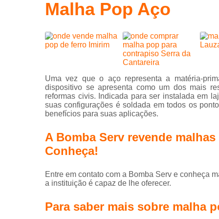
laje
Malha Pop Aço
Laje treliça
Lajes
Lajes de
concreto
Malha pop
Uma vez que o aço representa a matéria-pri
dispositivo se apresenta como um dos mais res
Pisos
reformas civis. Indicada para ser instalada em 
suas configurações é soldada em todos os ponto
Pisos
benefícios para suas aplicações.
industriais
A Bomba Serv revende malhas 
Pisos para
industriais
Conheça!
Serviços d
bombeamen
Entre em contato com a Bomba Serv e conheça mai
a instituição é capaz de lhe oferecer.
Serviços d
bombeamen
de concret
Para saber mais sobre malha 