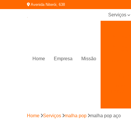
Avenida Niterói, 638
Serviços
Bombeamen
Concretage
Concretage
de pisos
Home
Empresa
Missão
Concreteira
Concreto d
tipo usinad
Concreto
usinado
Concretos
Concretos
Home
Serviços
malha pop
malha pop aço
bombeado
Fabrica de