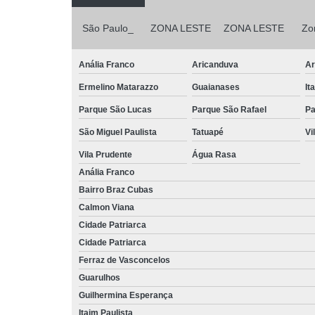
São Paulo_
ZONA LESTE
ZONA LESTE
Zo
Anália Franco
Aricanduva
Ar
Ermelino Matarazzo
Guaianases
It
Parque São Lucas
Parque São Rafael
Pa
São Miguel Paulista
Tatuapé
Vi
Vila Prudente
Água Rasa
Anália Franco
Bairro Braz Cubas
Calmon Viana
Cidade Patriarca
Cidade Patriarca
Ferraz de Vasconcelos
Guarulhos
Guilhermina Esperança
Itaim Paulista