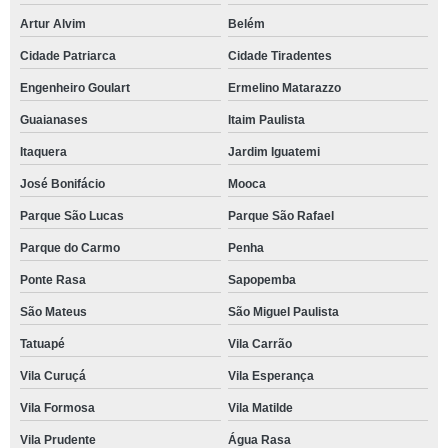
Artur Alvim
Belém
Cidade Patriarca
Cidade Tiradentes
Engenheiro Goulart
Ermelino Matarazzo
Guaianases
Itaim Paulista
Itaquera
Jardim Iguatemi
José Bonifácio
Mooca
Parque São Lucas
Parque São Rafael
Parque do Carmo
Penha
Ponte Rasa
Sapopemba
São Mateus
São Miguel Paulista
Tatuapé
Vila Carrão
Vila Curuçá
Vila Esperança
Vila Formosa
Vila Matilde
Vila Prudente
Água Rasa