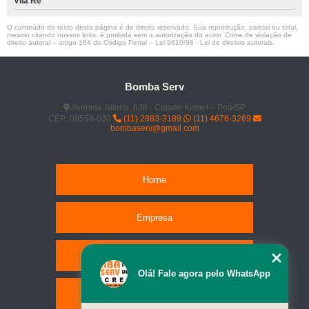
Vila Ré
O conteúdo do texto desta página é de direito reservado. Sua reprodução, parcial ou total,
mesmo citando nossos links, é proibida sem a autorização do autor. Crime de violação de
direito autoral – artigo 184 do Código Penal –
Lei 9610/98 - Lei de direitos autorais
.
Bomba Serv
Avenida Niterói, 638 - Cidade Kemel – Poá/SP
CEP: 08554-030
(11) 2883-3189
(11) 4676-3269
bombaserv@gmail.com
Home
Empresa
Missão
Olá! Fale agora pelo WhatsApp
Serviços