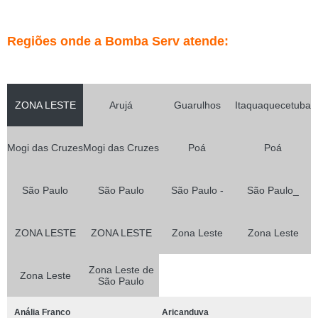
Regiões onde a Bomba Serv atende:
ZONA LESTE
Arujá
Guarulhos
Itaquaquecetuba
Mogi das Cruzes
Mogi das Cruzes
Poá
Poá
São Paulo
São Paulo
São Paulo -
São Paulo_
ZONA LESTE
ZONA LESTE
Zona Leste
Zona Leste
Zona Leste de
Zona Leste
São Paulo
Anália Franco
Aricanduva